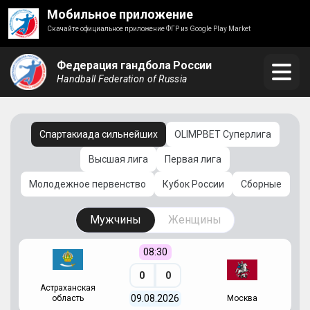
Мобильное приложение
Скачайте официальное приложение ФГР из Google Play Market
Федерация гандбола России
Handball Federation of Russia
Спартакиада сильнейших
OLIMPBET Суперлига
Высшая лига
Первая лига
Молодежное первенство
Кубок России
Сборные
Мужчины
Женщины
08:30
0
0
Астраханская
С
09.08.2026
область
Москва