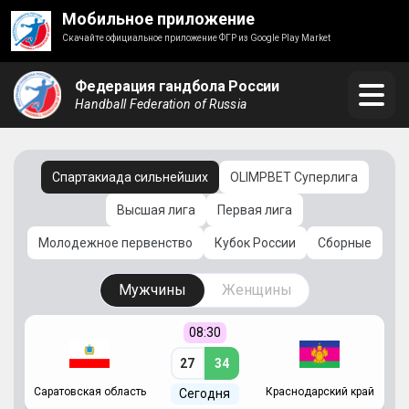
Мобильное приложение
Скачайте официальное приложение ФГР из Google Play Market
Федерация гандбола России
Handball Federation of Russia
Спартакиада сильнейших
OLIMPBET Суперлига
Высшая лига
Первая лига
Молодежное первенство
Кубок России
Сборные
Мужчины
Женщины
08:30
27
34
Саратовская область
Краснодарский край
Ч
Сегодня
ай