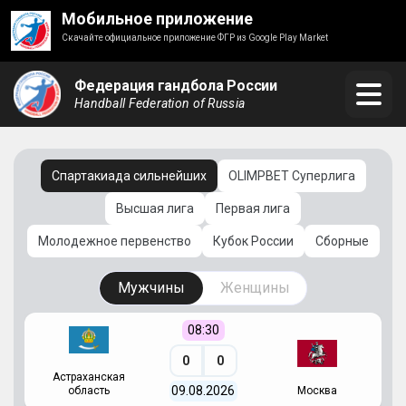
Мобильное приложение
Скачайте официальное приложение ФГР из Google Play Market
Федерация гандбола России
Handball Federation of Russia
Спартакиада сильнейших
OLIMPBET Суперлига
Высшая лига
Первая лига
Молодежное первенство
Кубок России
Сборные
Мужчины
Женщины
08:30
0
0
Астраханская
С
09.08.2026
область
Москва