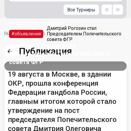
Все Турниры
19.08.2014
8026
Дмитрий Рогозин стал
#объявления
Председателем Попечительского
Главная
Новости
совета ФГР
Дмитрий Рогозин стал
Публикация
Председателем Попечительского
совета ФГР
19 августа в Москве, в здании
ОКР, прошла конференция
Федерации гандбола России,
главным итогом которой стало
утверждение на пост
председателя Попечительского
совета Дмитрия Олеговича