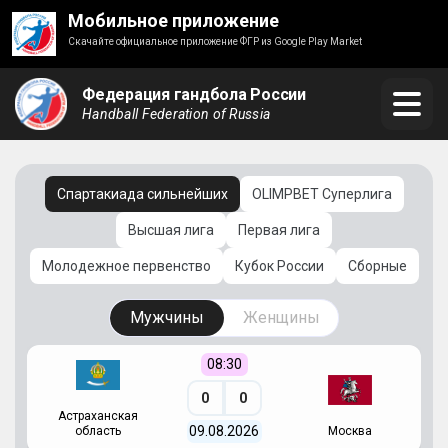
Мобильное приложение
Скачайте официальное приложение ФГР из Google Play Market
Федерация гандбола России
Handball Federation of Russia
Спартакиада сильнейших
OLIMPBET Суперлига
Высшая лига
Первая лига
Молодежное первенство
Кубок России
Сборные
Мужчины
Женщины
08:30
0
0
Астраханская
С
09.08.2026
область
Москва