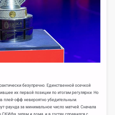
актически безупречно. Единственной осечкой
ившее их первой позиции по итогам регулярки. Но
я в плей-офф невероятно убедительным.
т-раунда за минимальное число матчей. Сначала
КИФа, затем и дома, и в гостях справился с