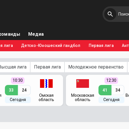
команды
Медиа
я лига
Детско-Юношеский гандбол
Первая лига
Ан
Высшая лига
Первая лига
Молодежное первенство
10:30
12:30
33
24
41
34
я
Омская
Московская
В
Сегодня
область
область
Сегодня