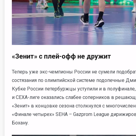
«Зенит» с плей-офф не дружит
Теперь уже экс-чемпионы России не сумели подобрат
состязания по олимпийской системе подопечные Дми
Кубке России петербуржцы уступили и в полуфинале, 
и СЕХА-лиге оказались слабее соперников в решающи
«Зенит» в концовке сезона столкнулся с многочислен
«Финале четырех» SEHA – Gazprom League дирижиро
Бохану.