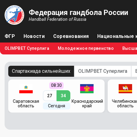
Федерация гандбола России
Handball Federation of Russia
ФГР
Новости
Соревнования
Национальные 
OLIMPBET Суперлига
Молодежное первенство
Высша
Спартакиада сильнейших
OLIMPBET Суперлига
08:30
27
34
кий
Саратовская
Краснодарский
Челябинска
область
Сегодня
край
область