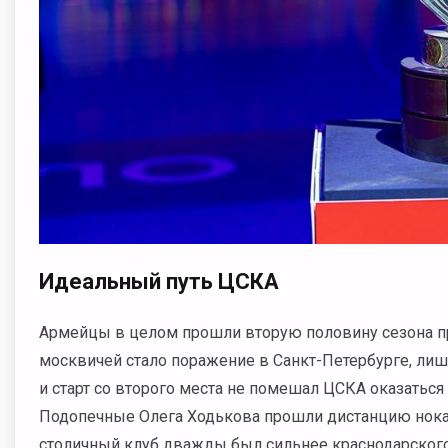
Идеальный путь ЦСКА
Армейцы в целом прошли вторую половину сезона пр
москвичей стало поражение в Санкт-Петербурге, лиш
и старт со второго места не помешал ЦСКА оказатьс
Подопечные Олега Ходькова прошли дистанцию нокау
столичный клуб дважды был сильнее краснодарского С