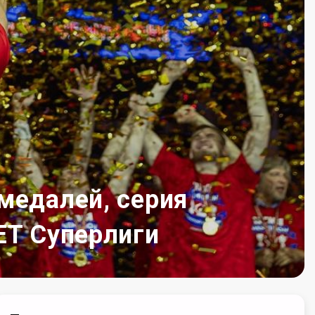
медалей, серия
ET Суперлиги