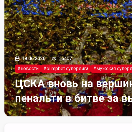
18.06.2026
16407
#новости
#olimpbet суперлига
#мужская суперл
ЦСКА вновь на вершин
пенальти в битве за 