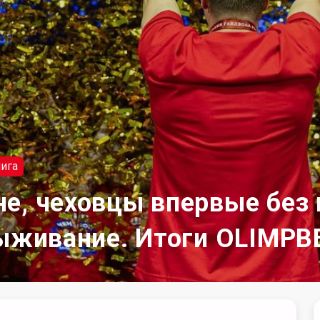
ига
е, чеховцы впервые без 
выживание. Итоги OLIMPB