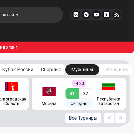
тидопинг
Кубок России
Сборные
Мужчины
Женщины
14:30
41
27
олгоградская
Республика
область
Москва
Сегодня
Татарстан
Все Турниры