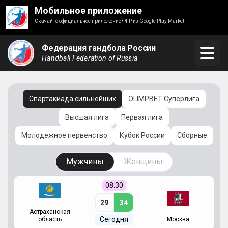
Мобильное приложение
Скачайте официальное приложение ФГР из Google Play Market
Федерация гандбола России
Handball Federation of Russia
Спартакиада сильнейших
OLIMPBET Суперлига
Высшая лига
Первая лига
Молодежное первенство
Кубок России
Сборные
Мужчины
Женщины
08:30
29
34
Астраханская
С
Сегодня
область
Москва