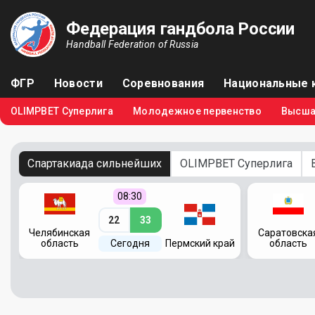
Федерация гандбола России
Handball Federation of Russia
ФГР
Новости
Соревнования
Национальные 
OLIMPBET Суперлига
Молодежное первенство
Высша
Спартакиада сильнейших
OLIMPBET Суперлига
08:30
22
33
Челябинская
Саратовска
область
Сегодня
Пермский край
область