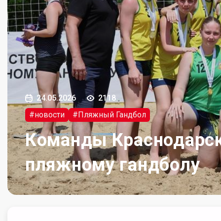
24.05.2026
2118
#новости
#Пляжный Гандбол
Команды Краснодарско
пляжному гандболу