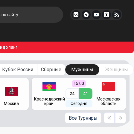
тидопинг
Кубок России
Сборные
Мужчины
Женщины
15:00
24
41
Краснодарский
Московская
Москва
край
Сегодня
область
Все Турниры