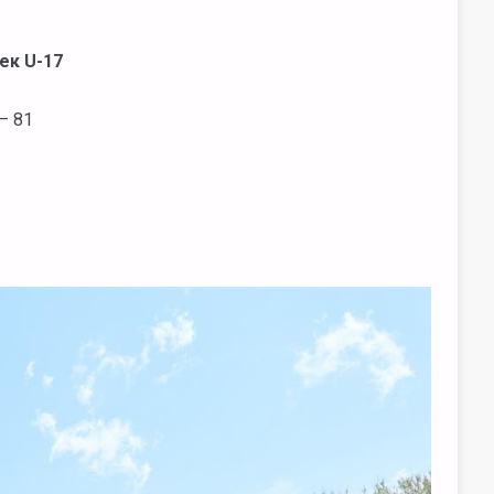
ек U-17
— 81