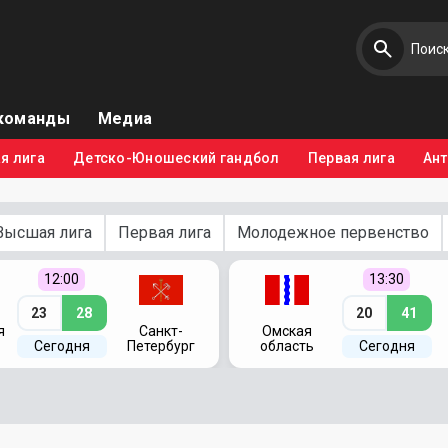
команды
Медиа
я лига
Детско-Юношеский гандбол
Первая лига
Ан
Высшая лига
Первая лига
Молодежное первенство
12:00
13:30
23
28
20
41
я
Санкт-
Омская
Сегодня
Петербург
область
Сегодня