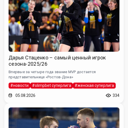
Дарья Стаценко – самый ценный игрок
сезона-2025/26
Впервые за четыре года звание MVP достается
представительнице «Ростов-Дона»
#новости
#olimpbet суперлига
#женская суперлига
05.08.2026
334