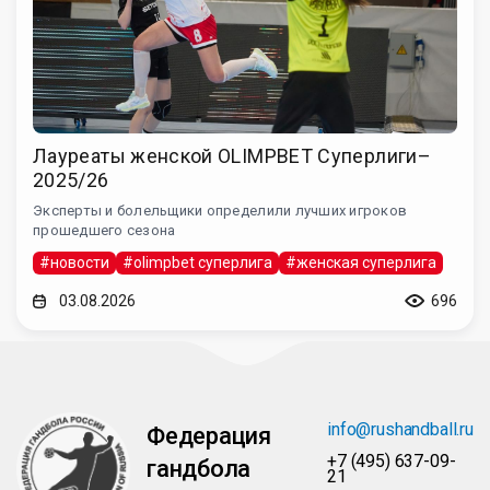
Лауреаты женской OLIMPBET Суперлиги–
2025/26
Эксперты и болельщики определили лучших игроков
прошедшего сезона
#новости
#olimpbet суперлига
#женская суперлига
03.08.2026
696
info@rushandball.ru
Федерация
+7 (495) 637-09-
гандбола
21