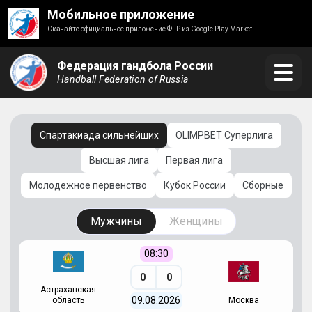
Мобильное приложение
Скачайте официальное приложение ФГР из Google Play Market
Федерация гандбола России
Handball Federation of Russia
Спартакиада сильнейших
OLIMPBET Суперлига
Высшая лига
Первая лига
Молодежное первенство
Кубок России
Сборные
Мужчины
Женщины
08:30
0
0
Астраханская
С
09.08.2026
область
Москва