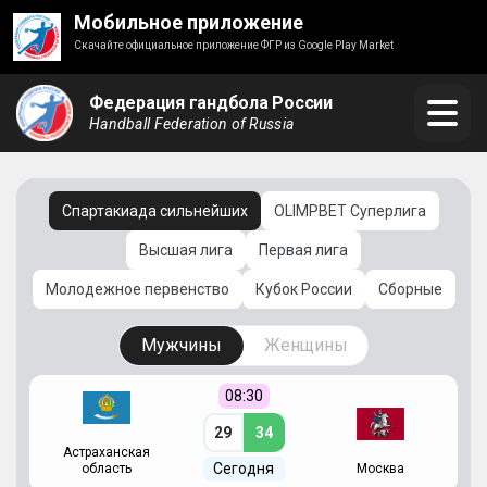
Мобильное приложение
Скачайте официальное приложение ФГР из Google Play Market
Федерация гандбола России
Handball Federation of Russia
Спартакиада сильнейших
OLIMPBET Суперлига
Высшая лига
Первая лига
Молодежное первенство
Кубок России
Сборные
Мужчины
Женщины
08:30
29
34
Астраханская
С
Сегодня
область
Москва