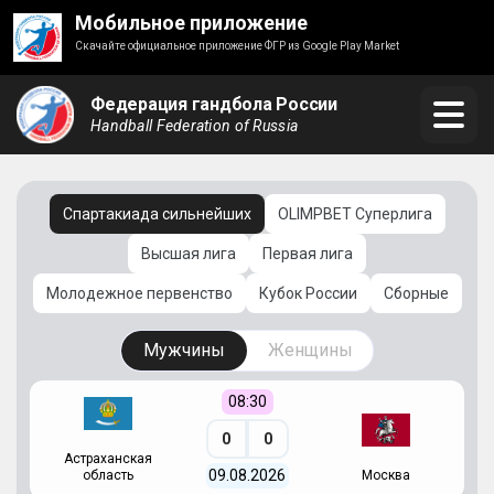
Мобильное приложение
Скачайте официальное приложение ФГР из Google Play Market
Федерация гандбола России
Handball Federation of Russia
Спартакиада сильнейших
OLIMPBET Суперлига
Высшая лига
Первая лига
Молодежное первенство
Кубок России
Сборные
Мужчины
Женщины
08:30
0
0
Астраханская
С
09.08.2026
область
Москва