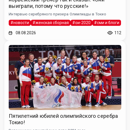
выиграли, потому что русские!»
Интервью серебряного призера Олимпиады в Токио
#новости
#женская сборная
#ои-2020
#сми и блоги
08.08.2026
112
Пятилетний юбилей олимпийского серебра
Токио!