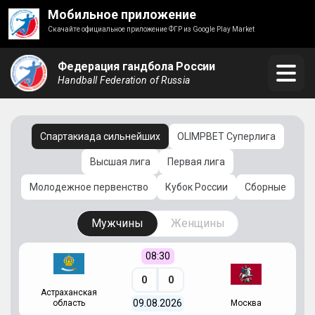
Мобильное приложение
Скачайте официальное приложение ФГР из Google Play Market
Федерация гандбола России
Handball Federation of Russia
Спартакиада сильнейших
OLIMPBET Суперлига
Высшая лига
Первая лига
Молодежное первенство
Кубок России
Сборные
Мужчины
Женщины
08:30
0
0
Астраханская
С
09.08.2026
область
Москва