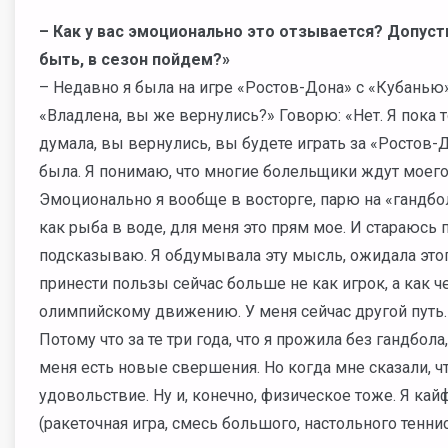
– Как у вас эмоционально это отзывается? Допус
быть, в сезон пойдем?»
– Недавно я была на игре «Ростов-Дона» с «Кубанью»
«Владлена, вы же вернулись?» Говорю: «Нет. Я пока то
думала, вы вернулись, вы будете играть за «Ростов-Д
была. Я понимаю, что многие болельщики ждут моего
Эмоционально я вообще в восторге, парю на «гандбо
как рыба в воде, для меня это прям мое. И стараюсь
подсказываю. Я обдумывала эту мысль, ожидала этого
принести пользы сейчас больше не как игрок, а как 
олимпийскому движению. У меня сейчас другой путь. И
Потому что за те три года, что я прожила без гандбола
меня есть новые свершения. Но когда мне сказали, ч
удовольствие. Ну и, конечно, физическое тоже. Я кай
(ракеточная игра, смесь большого, настольного тенни