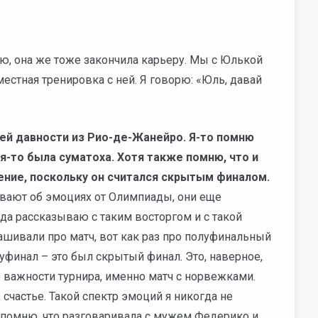
аю, она же тоже закончила карьеру. Мы с Юлькой
местная тренировка с ней. Я говорю: «Юль, давай
ей давности из Рио-де-Жанейро. Я-то помню
ая-то была суматоха. Хотя также помню, что и
ние, поскольку он считался скрытым финалом.
ивают об эмоциях от Олимпиады, они еще
да рассказываю с таким восторгом и с такой
шивали про матч, вот как раз про полуфинальный
олуфинал – это был скрытый финал. Это, наверное,
о важности турнира, именно матч с норвежками.
 счастье. Такой спектр эмоций я никогда не
Я помню, что разговаривала с мужем Федерико и