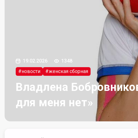
19.02.2026
1348
#новости
#женская сборная
Владлена Бобровников
для меня нет»