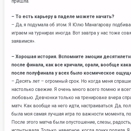
пришла.
– То есть карьеру в паделе можете начать?
– Да, я подумала об этом. Я Юлю Манагарову подбив
играем на турнирах иногда. Вот завтра у нас тоже сов
заявимся».
– Хорошая история. Вспомните эмоции десятилетн
после финала, как все кричали, орали, вообще как
после полуфинала у всех было космическое ощуще
– Десять лет – огромный срок. Но когда меня спраш
настолько свежие. Я очень много всего помню и всег
любовью. Девчонки только на тренировке вчера спра
матч. Как вообще на него идти, настраиваться. Да, п
была моя самая лучшая игра по важности момента, п
После этого матча были опустошение, слезы, радость,
испытывала. Только, наверное, когда дочку родила. 