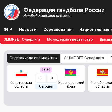
Федерация гандбола России
Handball Federation of Russia
ФГР
Новости
Соревнования
Национальные 
OLIMPBET Суперлига
Молодежное первенство
Высша
Спартакиада сильнейших
OLIMPBET Суперлига
08:30
0
0
кий
Саратовская
Краснодарский
Челябинска
область
Сегодня
край
область