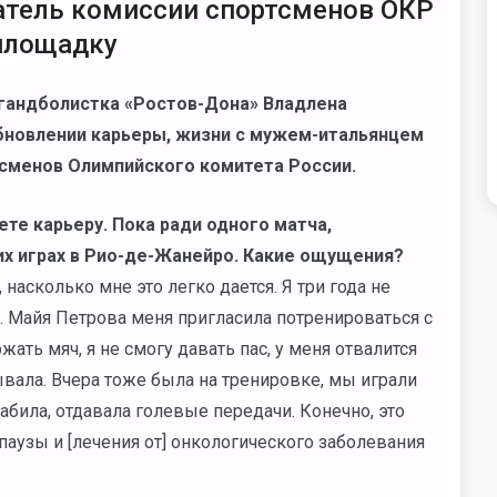
атель комиссии спортсменов ОКР
 площадку
-гандболистка «Ростов-Дона» Владлена
бновлении карьеры, жизни с мужем-итальянцем
тсменов Олимпийского комитета России.
ете карьеру. Пока ради одного матча,
х играх в Рио-де-Жанейро. Какие ощущения?
, насколько мне это легко дается. Я три года не
. Майя Петрова меня пригласила потренироваться с
жать мяч, я не смогу давать пас, у меня отвалится
рывала. Вчера тоже была на тренировке, мы играли
забила, отдавала голевые передачи. Конечно, это
аузы и [лечения от] онкологического заболевания