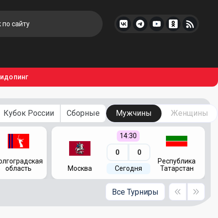
тидопинг
Кубок России
Сборные
Мужчины
Женщины
14:30
0
0
олгоградская
Республика
область
Москва
Сегодня
Татарстан
Все Турниры