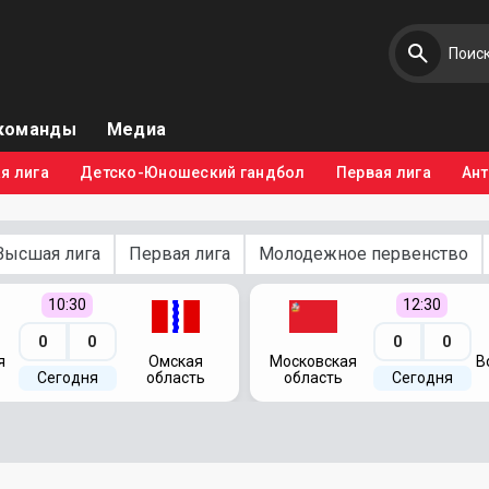
команды
Медиа
я лига
Детско-Юношеский гандбол
Первая лига
Ан
Высшая лига
Первая лига
Молодежное первенство
10:30
12:30
0
0
0
0
я
Омская
Московская
В
Сегодня
область
область
Сегодня