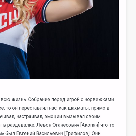
 всю жизнь. Собрание перед игрой с норвежками.
е, то он переставлял нас, как шахматы, прямо в
качивал, настраивал, эмоции вызывал своим
ы в раздевалке. Левон Оганесович [Акопян] что-то
им» был Евгений Васильевич [Трефилов]. Они