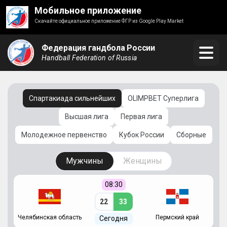
Мобильное приложение
Скачайте официальное приложение ФГР из Google Play Market
Федерация гандбола России
Handball Federation of Russia
Спартакиада сильнейших
OLIMPBET Суперлига
Высшая лига
Первая лига
Молодежное первенство
Кубок России
Сборные
Мужчины
Женщины
08:30
22
33
Челябинская область
Пермский край
С
Сегодня