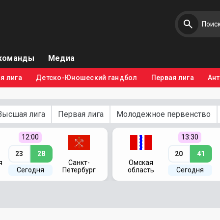
команды
Медиа
я лига
Детско-Юношеский гандбол
Первая лига
Ан
Высшая лига
Первая лига
Молодежное первенство
12:00
13:30
23
28
20
41
я
Санкт-
Омская
Сегодня
Петербург
область
Сегодня