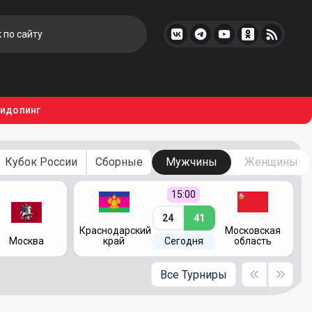
тидопинг
Кубок России
Сборные
Мужчины
Женщины
15:00
24
41
Краснодарский
Московская
Москва
край
Сегодня
область
Все Турниры