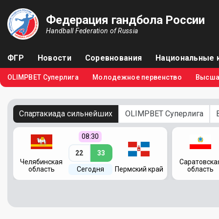
Федерация гандбола России
Handball Federation of Russia
ФГР
Новости
Соревнования
Национальные 
OLIMPBET Суперлига
Молодежное первенство
Высша
Спартакиада сильнейших
OLIMPBET Суперлига
08:30
22
33
Челябинская
Саратовска
область
Сегодня
Пермский край
область