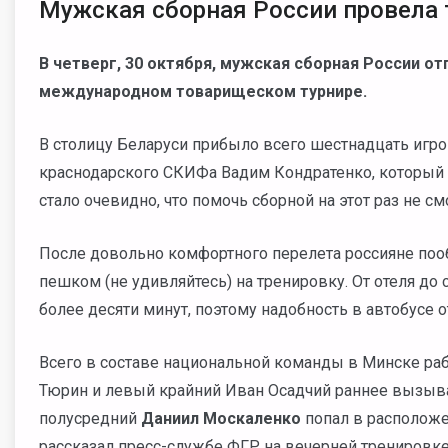
Мужская сборная России провела 
В четверг, 30 октября, мужская сборная России от
международном товарищеском турнире.
В столицу Беларуси прибыло всего шестнадцать игро
краснодарского СКИФа Вадим Кондратенко, который 
стало очевидно, что помочь сборной на этот раз не см
После довольно комфортного перелета россияне пооб
пешком (не удивляйтесь) на тренировку. От отеля до
более десяти минут, поэтому надобность в автобусе о
Всего в составе национальной команды в Минске ра
Тюрин и левый крайний Иван Осадчий раннее вызыва
полусредний
Даниил
Москаленко
попал в расположе
рассказал пресс-службе ФГР на вечерней тренировке