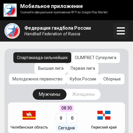
Мобильное приложение
Скачайте официальное приложение ФГР из Google Play Market
Федерация гандбола России
Handball Federation of Russia
Спартакиада сильнейших
OLIMPBET Суперлига
Высшая лига
Первая лига
Молодежное первенство
Кубок России
Сборные
Мужчины
Женщины
08:30
0
0
Челябинская область
Пермский край
С
Сегодня