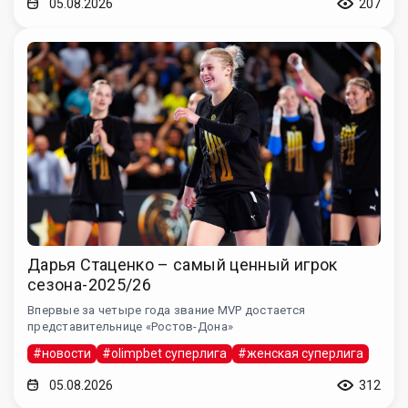
05.08.2026
207
Дарья Стаценко – самый ценный игрок
сезона-2025/26
Впервые за четыре года звание MVP достается
представительнице «Ростов-Дона»
#новости
#olimpbet суперлига
#женская суперлига
05.08.2026
312