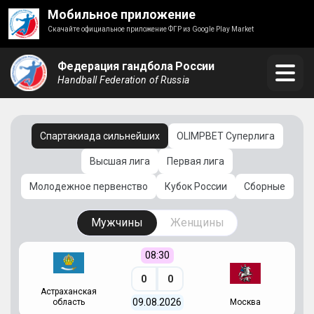
Мобильное приложение
Скачайте официальное приложение ФГР из Google Play Market
Федерация гандбола России
Handball Federation of Russia
Спартакиада сильнейших
OLIMPBET Суперлига
Высшая лига
Первая лига
Молодежное первенство
Кубок России
Сборные
Мужчины
Женщины
08:30
0
0
Астраханская
С
09.08.2026
область
Москва