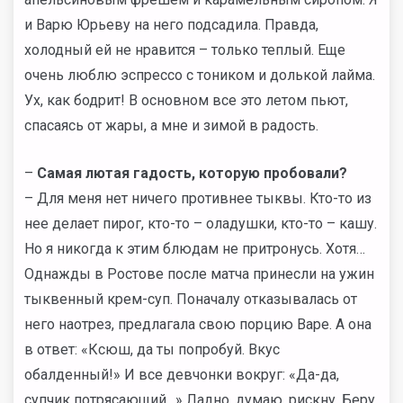
и Варю Юрьеву на него подсадила. Правда,
холодный ей не нравится – только теплый. Еще
очень люблю эспрессо с тоником и долькой лайма.
Ух, как бодрит! В основном все это летом пьют,
спасаясь от жары, а мне и зимой в радость.
–
Самая лютая гадость, которую пробовали?
– Для меня нет ничего противнее тыквы. Кто-то из
нее делает пирог, кто-то – оладушки, кто-то – кашу.
Но я никогда к этим блюдам не притронусь. Хотя…
Однажды в Ростове после матча принесли на ужин
тыквенный крем-суп. Поначалу отказывалась от
него наотрез, предлагала свою порцию Варе. А она
в ответ: «Ксюш, да ты попробуй. Вкус
обалденный!» И все девчонки вокруг: «Да-да,
супчик потрясающий…» Ладно, думаю, рискну. Беру