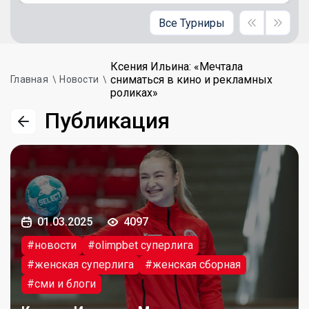
Все Турниры
Ксения Ильина: «Мечтала
сниматься в кино и рекламных
Главная
Новости
роликах»
Публикация
01.03.2025
4097
#новости
#olimpbet суперлига
#женская суперлига
#женская сборная
#сми и блоги