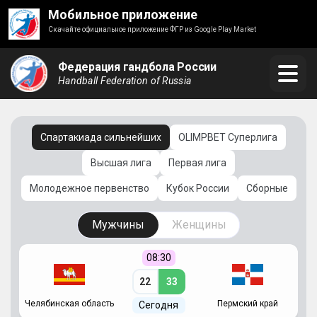
Мобильное приложение
Скачайте официальное приложение ФГР из Google Play Market
Федерация гандбола России
Handball Federation of Russia
Спартакиада сильнейших
OLIMPBET Суперлига
Высшая лига
Первая лига
Молодежное первенство
Кубок России
Сборные
Мужчины
Женщины
08:30
22
33
Челябинская область
Пермский край
С
Сегодня