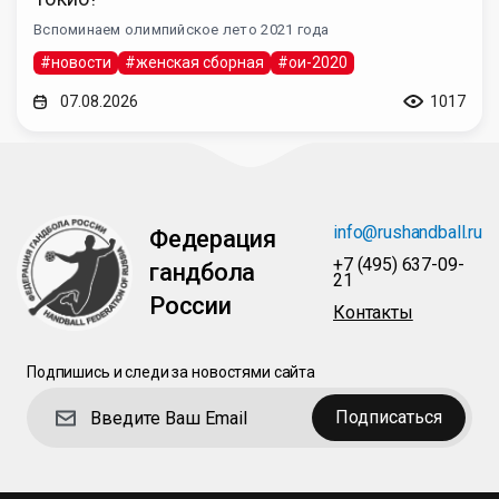
Вспоминаем олимпийское лето 2021 года
#новости
#женская сборная
#ои-2020
07.08.2026
1017
info@rushandball.ru
Федерация
+7 (495) 637-09-
гандбола
21
России
Контакты
Подпишись и следи за новостями сайта
Подписаться