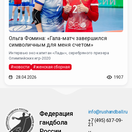
Ольга Фомина: «Гала-матч завершился
символичным для меня счетом»
Интервью экс-капитан «Лады», серебряного призера
Олимпийских игр-2020
#новости
#женская сборная
28.04.2026
1907
info@rushandball.ru
Федерация
+7 (495) 637-09-
гандбола
21
России