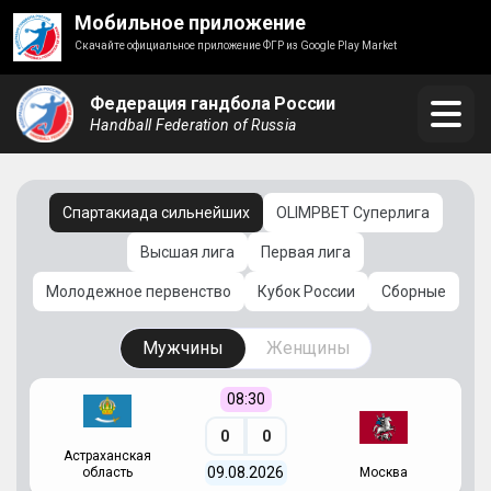
Мобильное приложение
Скачайте официальное приложение ФГР из Google Play Market
Федерация гандбола России
Handball Federation of Russia
Спартакиада сильнейших
OLIMPBET Суперлига
Высшая лига
Первая лига
Молодежное первенство
Кубок России
Сборные
Мужчины
Женщины
08:30
0
0
Астраханская
С
09.08.2026
область
Москва