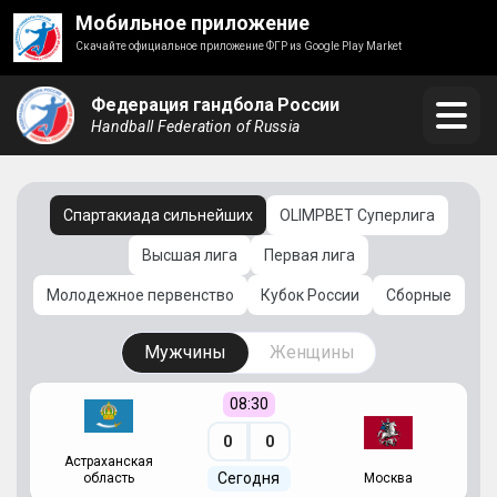
Мобильное приложение
Скачайте официальное приложение ФГР из Google Play Market
Федерация гандбола России
Handball Federation of Russia
Спартакиада сильнейших
OLIMPBET Суперлига
Высшая лига
Первая лига
Молодежное первенство
Кубок России
Сборные
Мужчины
Женщины
08:30
0
0
Астраханская
С
Сегодня
область
Москва