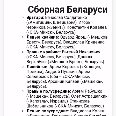
Сборная Беларуси
Вратари:
Вячеслав Солдатенко
(«Амитиция», Швейцария), Игорь
Черников («Зенит»), Константин Ковалёв
(«СКА-Минск», Беларусь).
Левые крайние:
Эдуард Ярош («Мешков
Брест», Беларусь), Владислав Кривенко
(«СКА-Минск», Беларусь).
Правые крайние:
Евгений Никанович
(«СКА-Минск», Беларусь), Данила
Вергейчик («Мешков Брест», Беларусь).
Линейные:
Артём Королёк («Кельце»,
Польша), Андрей Пушкин, Артём
Сельвесюк (оба – «СКА-Минск»,
Беларусь), Арсений Капаев («Машека»,
Беларусь).
Правые полусредние:
Артём Рабушко
(«Машека», Беларусь), Олег Астрашапкин
(«Хапоэль», Израиль), Станислав
Шабельников («СКА-Минск», Беларусь).
Левые полусредние:
Владислав Кулеш
(«Ганновер», Германия), Кирилл Самойло