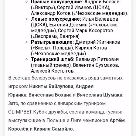
Правые полусредние:
Андрей Беляев
(«Виктор»), Сергей Иванов (ЦСКА),
Александр Котов («Чеховские медведи»).
Левые полусредние:
Илья Белевцов
(ЦСКА), Евгений Дзёмин («Чеховские
медведи»), Сергей Марк Косоротов
(«Веспрем», Венгрия).
Разыгрывающие:
Дмитрий Житников
(«Висла», Польша), Кирилл Котов
(«Чеховские медведи»).
Тренерский штаб:
Велимир Петкович
(главный тренер), Валентин Бузмаков,
Алексей Костыгов.
В составе белорусов не оказалось ряда заметных
игроков:
Никиты Вайлупова
,
Андрея
Юринка
,
Вячеслава Бохана
и
Вячеслава Шумака
.
Зато, по сравнению с январским турниром
OLIMPBET Кубок дружбы, состав команды усилят
выступающие в Польше и Лиге чемпионов
Артём
Королёк
и
Кирилл Самойло.