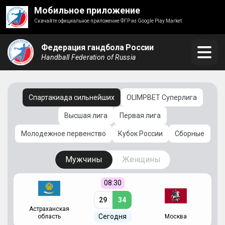
Мобильное приложение
Скачайте официальное приложение ФГР из Google Play Market
Федерация гандбола России
Handball Federation of Russia
Спартакиада сильнейших
OLIMPBET Суперлига
Высшая лига
Первая лига
Молодежное первенство
Кубок России
Сборные
Мужчины
Женщины
08:30
29
34
Астраханская
С
Сегодня
область
Москва