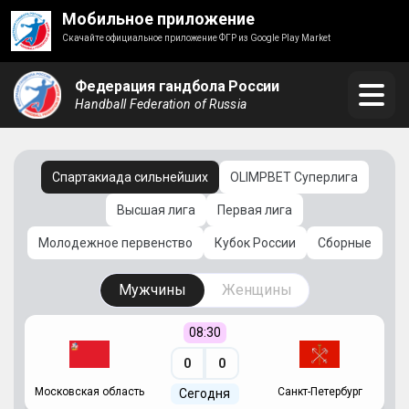
Мобильное приложение
Скачайте официальное приложение ФГР из Google Play Market
Федерация гандбола России
Handball Federation of Russia
Спартакиада сильнейших
OLIMPBET Суперлига
Высшая лига
Первая лига
Молодежное первенство
Кубок России
Сборные
Мужчины
Женщины
08:30
0
0
Московская область
Санкт-Петербург
Сегодня
ть