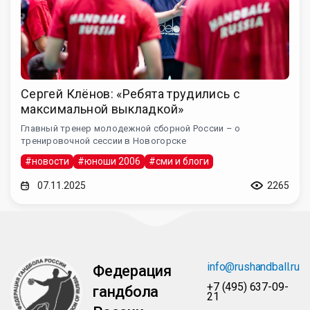
Сергей Клёнов: «Ребята трудились с
максимальной выкладкой»
Главный тренер молодежной сборной России – о
тренировочной сессии в Новогорске
#новости
#юноши 2006
#сми и блоги
07.11.2025
2265
info@rushandball.ru
Федерация
+7 (495) 637-09-
гандбола
21