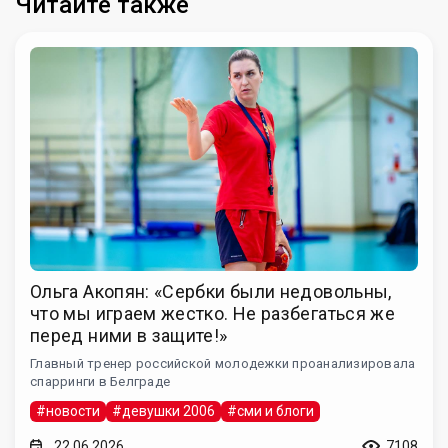
Читайте также
Ольга Акопян: «Сербки были недовольны,
что мы играем жестко. Не разбегаться же
перед ними в защите!»
Главный тренер российской молодежки проанализировала
спарринги в Белграде
#новости
#девушки 2006
#сми и блоги
22.06.2026
7108