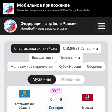
Мобильное приложение
Скачайте официальное приложение ФГР из Google Play Market
Федерация гандбола России
Handball Federation of Russia
Спартакиада сильнейших
OLIMPBET Суперлига
Высшая лига
Первая лига
Молодежное первенство
Кубок России
Сборные
Мужчины
Женщины
08:30
0
0
Астраханская
С
Сегодня
область
Москва