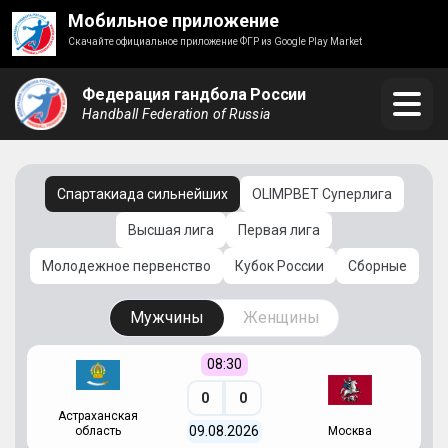
Мобильное приложение
Скачайте официальное приложение ФГР из Google Play Market
Федерация гандбола России
Handball Federation of Russia
Спартакиада сильнейших
OLIMPBET Суперлига
Высшая лига
Первая лига
Молодежное первенство
Кубок России
Сборные
Мужчины
Женщины
08:30
0
0
Астраханская
С
09.08.2026
область
Москва