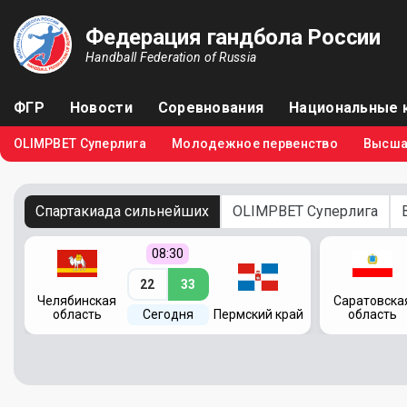
Федерация гандбола России
Handball Federation of Russia
ФГР
Новости
Соревнования
Национальные 
OLIMPBET Суперлига
Молодежное первенство
Высша
Спартакиада сильнейших
OLIMPBET Суперлига
08:30
22
33
Челябинская
Саратовска
область
Сегодня
Пермский край
область