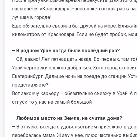
После прогулки самое время перекусить. Для этого 
называется «Краснодар». Расположен он как раз в па
лучшая в городе!
Еще обязательно свозила бы друзей на море. Ближай
километров от Краснодара. Если не будет пробок, мож
– В родном Урае когда были последний раз?
– Ой, давно! Лет пятнадцать назад. Во-первых, там т
Урай чертовски сложно добраться. Хотя город относит
Екатеринбург. Дальше ночь на поезде до станции Усть
представляете?!
Вот закончу карьеру – обязательно съезжу в Урай. А 
отпуск-то у нас не самый большой.
– Любимое место на Земле, не считая дома?
– В отпуске всегда с удовольствием приезжаю в дере
перебралась мама. Живу у нее, плюс частенько выби