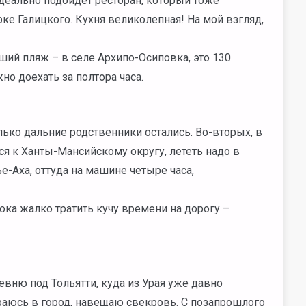
идеально подойдет ресторан, который тоже
рке Галицкого. Кухня великолепная! На мой взгляд,
ший пляж – в селе Архипо-Осиповка, это 130
но доехать за полтора часа.
олько дальние родственники остались. Во-вторых, в
ся к Ханты-Мансийскому округу, лететь надо в
е-Аха, оттуда на машине четыре часа,
пока жалко тратить кучу времени на дорогу –
вню под Тольятти, куда из Урая уже давно
раюсь в город, навещаю свекровь. С позапрошлого