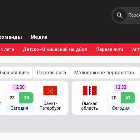
команды
Медиа
я лига
Детско-Юношеский гандбол
Первая лига
Ан
Высшая лига
Первая лига
Молодежное первенство
12:00
13:30
23
28
20
41
я
Санкт-
Омская
Сегодня
Петербург
область
Сегодня