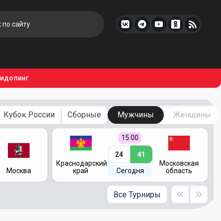
тидопинг
Кубок России
Сборные
Мужчины
Женщины
15:00
24
41
Краснодарский
Московская
Москва
край
Сегодня
область
Все Турниры