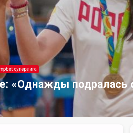
impbet суперлига
е: «Однажды подралась с