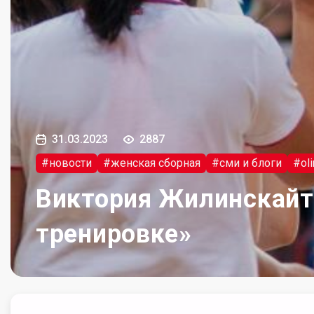
31.03.2023
2887
#новости
#женская сборная
#сми и блоги
#ol
Виктория Жилинскайт
тренировке»