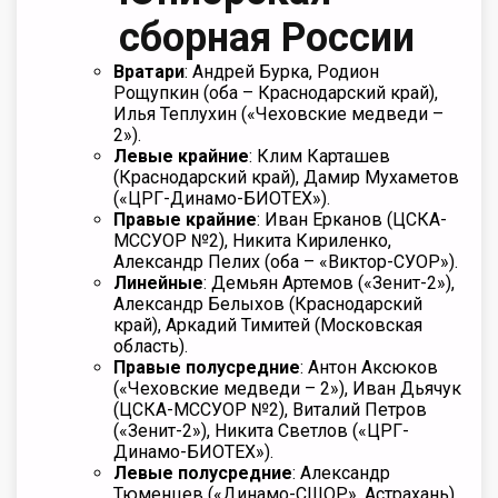
сборная России
Вратари
: Андрей Бурка, Родион
Рощупкин (оба – Краснодарский край),
Илья Теплухин («Чеховские медведи –
2»).
Левые
крайние
: Клим Карташев
(Краснодарский край), Дамир Мухаметов
(«ЦРГ-Динамо-БИОТЕХ»).
Правые
крайние
: Иван Ерканов (ЦСКА-
МССУОР №2), Никита Кириленко,
Александр Пелих (оба – «Виктор-СУОР»).
Линейные
: Демьян Артемов («Зенит-2»),
Александр Белыхов (Краснодарский
край), Аркадий Тимитей (Московская
область).
Правые
полусредние
: Антон Аксюков
(«Чеховские медведи – 2»), Иван Дьячук
(ЦСКА-МССУОР №2), Виталий Петров
(«Зенит-2»), Никита Светлов («ЦРГ-
Динамо-БИОТЕХ»).
Левые полусредние
: Александр
Тюменцев («Динамо-СШОР», Астрахань),