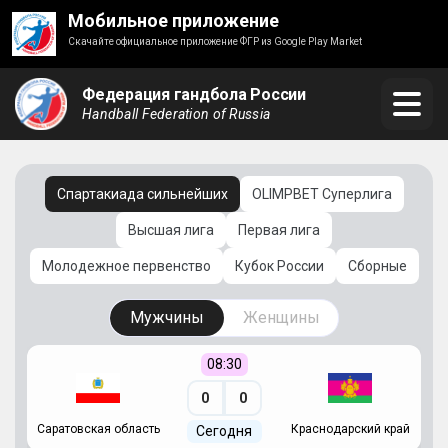
Мобильное приложение
Скачайте официальное приложение ФГР из Google Play Market
Федерация гандбола России
Handball Federation of Russia
Спартакиада сильнейших
OLIMPBET Суперлига
Высшая лига
Первая лига
Молодежное первенство
Кубок России
Сборные
Мужчины
Женщины
08:30
0
0
Саратовская область
Краснодарский край
Ч
Сегодня
ай