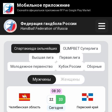
Мобильное приложение
Скачайте официальное приложение ФГР из Google Play Market
Федерация гандбола России
Handball Federation of Russia
Спартакиада сильнейших
OLIMPBET Суперлига
Высшая лига
Первая лига
Молодежное первенство
Кубок России
Сборные
Мужчины
Женщины
08:30
22
33
Челябинская область
Пермский край
С
Сегодня