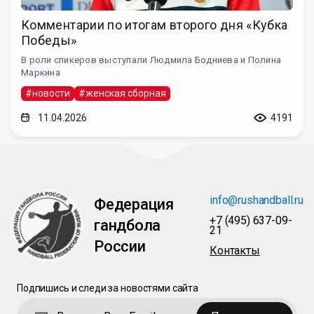
Комментарии по итогам второго дня «Кубка
Победы»
В роли спикеров выступали Людмила Бодниева и Полина
Маркина
#новости
#женская сборная
11.04.2026
4191
info@rushandball.ru
Федерация
+7 (495) 637-09-
гандбола
21
России
Контакты
Подпишись и следи за новостями сайта