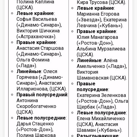
Полина Каплина
Кира Трусова (ЦСКА).
(ЦСКА).
Левые крайние
:
Левые крайние
:
Марианна Егорова
Софья Васильева
(«Звезда»), Екатерина
(«Динамо-Синара»),
Левчина («Кубань»).
Виктория Шичкина
Правые крайние
:
(«Астраханочка»).
Юлия Манагарова
Правые крайние
:
(«Ростов-Дон»),
Анастасия Старшова
Альбина Мурзалиева
(«Динамо-Синара»),
(ЦСКА).
Ольга Фомина
Линейные
: Алёна
(«Лада»).
Амельченко («Лада»),
Линейные
: Олеся
Виктория
Горячева («Динамо-
Шамановская (ЦСКА).
Синара»), Анастасия
Правые
Илларионова, (ЦСКА).
полусредние
:
Правый полусредний
:
Екатерина Зеленкова
Антонина
(«Ростов-Дон»), Ольга
Скоробогатченко
Щербак («Лада»).
(ЦСКА).
Левые полусредние
:
Левые полусредние
:
Елена Михайличенко
Дарья Стаценко
(ЦСКА), Анастасия
(«Ростов-Дон»),
Шавман («Кубань»).
Полина Шаркова
Разыгрывающие
: