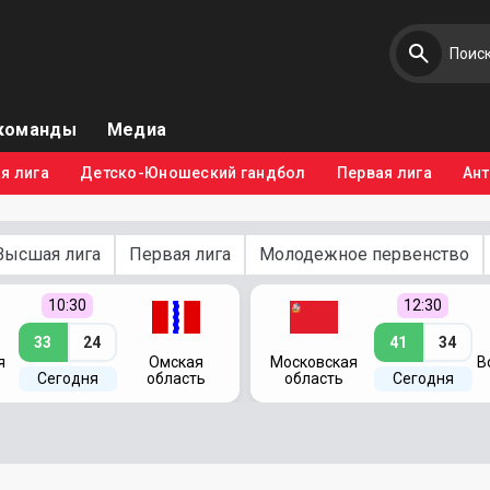
команды
Медиа
я лига
Детско-Юношеский гандбол
Первая лига
Ан
Высшая лига
Первая лига
Молодежное первенство
10:30
12:30
33
24
41
34
я
Омская
Московская
В
Сегодня
область
область
Сегодня