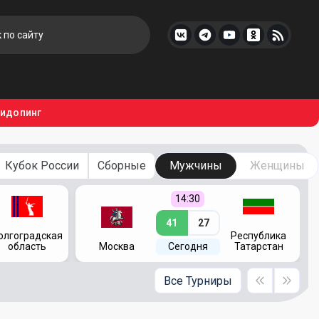
тидопинг
Кубок России
Сборные
Мужчины
Женщины
14:30
41
27
олгоградская
Республика
область
Москва
Сегодня
Татарстан
Все Турниры