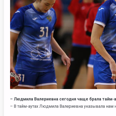
– Людмила Валериевна сегодня чаще брала тайм-ау
– В тайм-аутах Людмила Валериевна указывала нам н