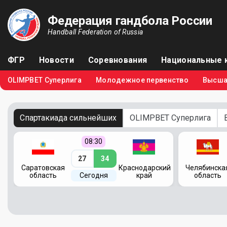
Федерация гандбола России
Handball Federation of Russia
ФГР
Новости
Соревнования
Национальные 
OLIMPBET Суперлига
Молодежное первенство
Высша
Спартакиада сильнейших
OLIMPBET Суперлига
08:30
27
34
кий
Саратовская
Краснодарский
Челябинска
область
Сегодня
край
область