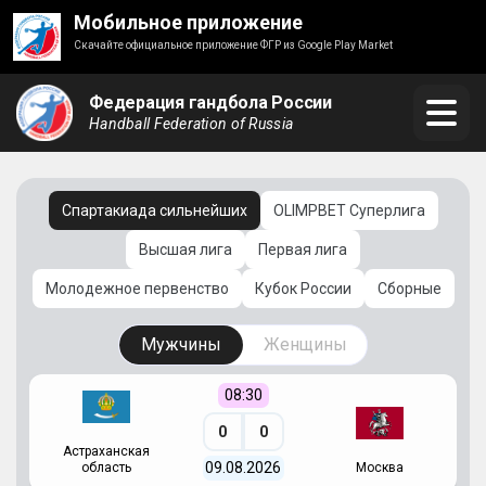
Мобильное приложение
Скачайте официальное приложение ФГР из Google Play Market
Федерация гандбола России
Handball Federation of Russia
Спартакиада сильнейших
OLIMPBET Суперлига
Высшая лига
Первая лига
Молодежное первенство
Кубок России
Сборные
Мужчины
Женщины
08:30
0
0
Астраханская
С
09.08.2026
область
Москва