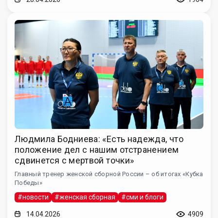
Людмила Бодниева: «Есть надежда, что
положение дел с нашим отстранением
сдвинется с мертвой точки»
Главный тренер женской сборной России – об итогах «Кубка
Победы»
#новости
#женская сборная
#сми и блоги
14.04.2026
4909