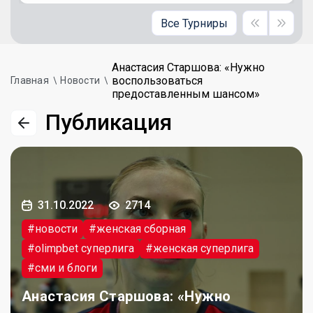
Все Турниры
Анастасия Старшова: «Нужно
воспользоваться
Главная
Новости
предоставленным шансом»
Публикация
31.10.2022
2714
#новости
#женская сборная
#olimpbet суперлига
#женская суперлига
#сми и блоги
Анастасия Старшова: «Нужно