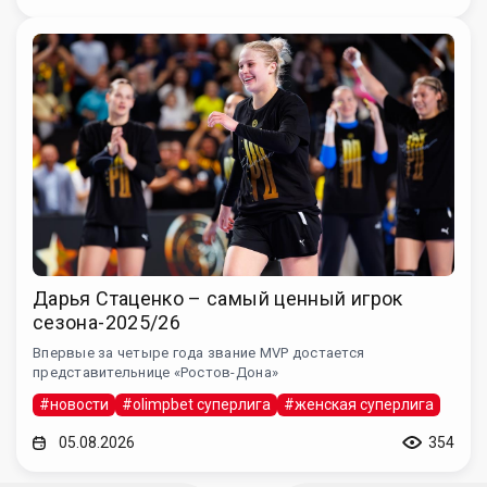
Дарья Стаценко – самый ценный игрок
сезона-2025/26
Впервые за четыре года звание MVP достается
представительнице «Ростов-Дона»
#новости
#olimpbet суперлига
#женская суперлига
05.08.2026
354