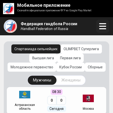
Мобильное приложение
Скачайте официальное приложение ФГР из Google Play Market
Федерация гандбола России
Handball Federation of Russia
Спартакиада сильнейших
OLIMPBET Суперлига
Высшая лига
Первая лига
Молодежное первенство
Кубок России
Сборные
Мужчины
Женщины
08:30
0
0
Астраханская
С
Сегодня
область
Москва