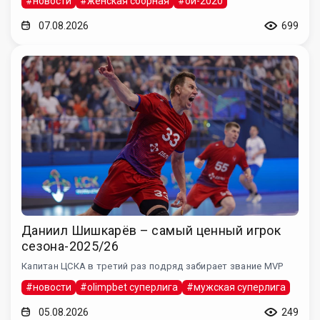
#новости
#женская сборная
#ои-2020
07.08.2026
699
Даниил Шишкарёв – самый ценный игрок
сезона-2025/26
Капитан ЦСКА в третий раз подряд забирает звание MVP
#новости
#olimpbet суперлига
#мужская суперлига
05.08.2026
249