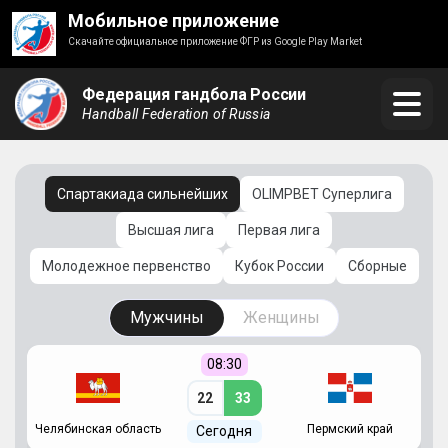
Мобильное приложение
Скачайте официальное приложение ФГР из Google Play Market
Федерация гандбола России
Handball Federation of Russia
Спартакиада сильнейших
OLIMPBET Суперлига
Высшая лига
Первая лига
Молодежное первенство
Кубок России
Сборные
Мужчины
Женщины
08:30
22
33
Челябинская область
Пермский край
С
Сегодня