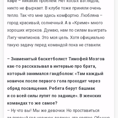
кафе – никаких проблем. Нет косых взглядов,
никто не фыркает. В клубе тоже приняли очень
тепло. Так что мне здесь комфортно. Любляна –
город красивый, солнечный. А в «Криме» много
хороших игроков. Думаю, нам по силам выиграть
Лигу чемпионов. Это моя цель. Хотя официально
такую задачу перед командой пока не ставили.
– Знаменитый баскетболист Тимофей Мозгов
как-то рассказывал в интервью про брата,
который занимался гандболом: «Там каждый
новичок после первого гола проходит через
обряд посвящения. Ребята берут башмак
и со всей силы лупят по заднице». В женских
командах то же самое?
– Ну что вы! Мы же девочки. Но проставиться
за первый гол новичок должен, это святое. Обычно