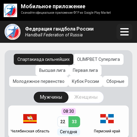
Мобильное приложение
Скачайте официальное приложение ФГР из Google Play Market
Федерация гандбола России
Handball Federation of Russia
Спартакиада сильнейших
OLIMPBET Суперлига
Высшая лига
Первая лига
Молодежное первенство
Кубок России
Сборные
Мужчины
Женщины
08:30
22
33
Челябинская область
Пермский край
С
Сегодня