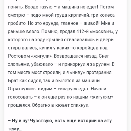
понять. Вроде газую – а машина не едет! Потом
смотрю – подо мной груда кирпичей, три колеса
пробито. Но это ерунда, главное – живой! Мне и
раньше везло. Помню, продал 412-й «москвич», у
которого на ходу крылья отваливались и двери
открывались, купил у каких-то корейцев под
Ростовом «жигули». Возвращался назад. Снег
хлопьями, убаюкало – и прикорнул я за рулем. В
том месте мост строили, и я «ниву» протаранил.
Брат как сидел, так и вылетел из машины.
Отряхнулись, видим – «икарус» едет. Начали
голосовать – а он еще раз по нашим «жигулям»
прошелся. Обратно в кювет спихнул.
– Ну и ну! Чувствую, есть еще истории на эту
тему…