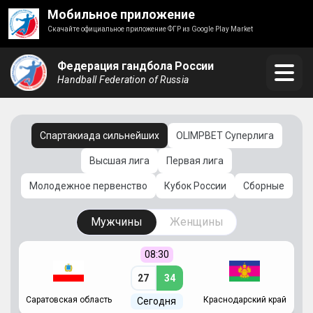
Мобильное приложение
Скачайте официальное приложение ФГР из Google Play Market
Федерация гандбола России
Handball Federation of Russia
Спартакиада сильнейших
OLIMPBET Суперлига
Высшая лига
Первая лига
Молодежное первенство
Кубок России
Сборные
Мужчины
Женщины
08:30
27
34
Саратовская область
Краснодарский край
Ч
Сегодня
ай