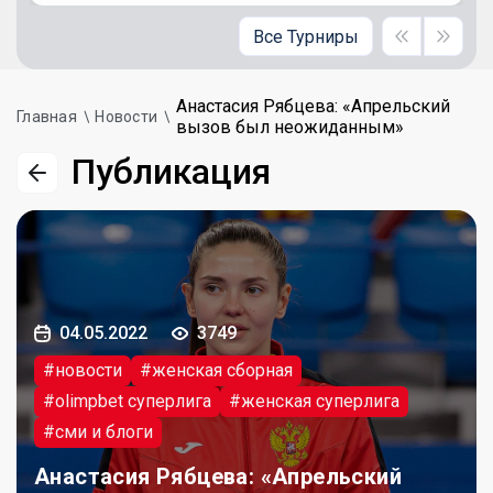
Все Турниры
Анастасия Рябцева: «Апрельский
Главная
Новости
вызов был неожиданным»
Публикация
04.05.2022
3749
#новости
#женская сборная
#olimpbet суперлига
#женская суперлига
#сми и блоги
Анастасия Рябцева: «Апрельский