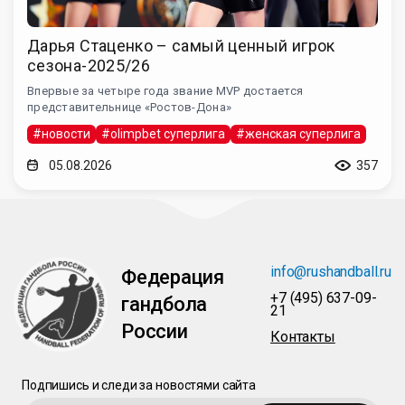
Дарья Стаценко – самый ценный игрок
сезона-2025/26
Впервые за четыре года звание MVP достается
представительнице «Ростов-Дона»
#новости
#olimpbet суперлига
#женская суперлига
05.08.2026
357
info@rushandball.ru
Федерация
+7 (495) 637-09-
гандбола
21
России
Контакты
Подпишись и следи за новостями сайта