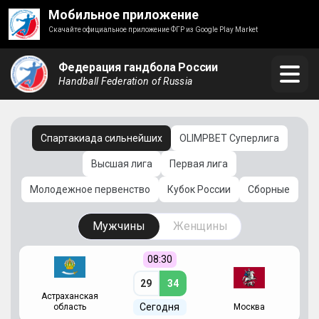
Мобильное приложение
Скачайте официальное приложение ФГР из Google Play Market
Федерация гандбола России
Handball Federation of Russia
Спартакиада сильнейших
OLIMPBET Суперлига
Высшая лига
Первая лига
Молодежное первенство
Кубок России
Сборные
Мужчины
Женщины
08:30
29
34
Астраханская
С
Сегодня
область
Москва