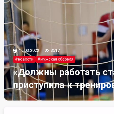
15.03.2022
3517
#новости
#мужская сборная
«Должны работать ста
приступила к трениро