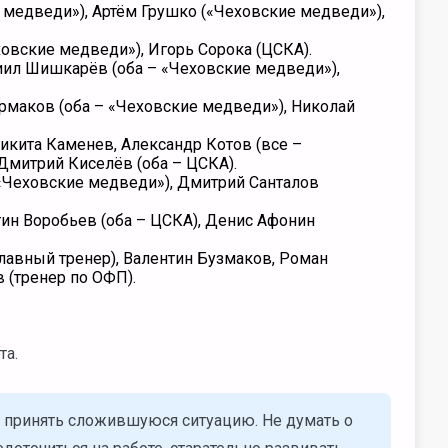
 медведи»), Артём Грушко («Чеховские медведи»),
ховские медведи»), Игорь Сорока (ЦСКА).
ил Шишкарёв (оба – «Чеховские медведи»),
Ермаков (оба – «Чеховские медведи»), Николай
Никита Каменев, Александр Котов (все –
Дмитрий Киселёв (оба – ЦСКА).
(«Чеховские медведи»), Дмитрий Санталов
тин Воробьев (оба – ЦСКА), Денис Афонин
главный тренер), Валентин Бузмаков, Роман
 (тренер по ОФП).
та.
ы принять сложившуюся ситуацию. Не думать о