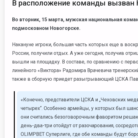
В расположение команды вызван 
Во вторник, 15 марта, мужская национальная кома
подмосковном Новогорске.
Накануне игроки, большая часть которых еще в воск
России, получили отдых. А уже сегодня, получив отри
вышли на площадку. В составе, по сравнению с перв
линейного «Виктора» Радомира Врачевича тренерски
также в сборную приедет разыгрывающий ЦСКА Пав
«Конечно, представители ЦСКА и „Чеховских мед
четырех“. Особенно армейцы, у которых был шанс
они считались безоговорочным фаворитом решающ
день-два-три отойдут от разочарования, сосредот
OLIMPBET Суперлиге, где обе команды будут боро