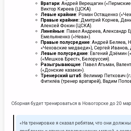
Вратари
: Андрей Верещагин («Пермские
Виктор Киреев (ЦСКА).
Левые крайние
: Роман Остащенко («Че
Правые крайние:
Дмитрий Корнев, Дани
Алексей Фокин (ЦСКА).
Линейные
: Павел Андреев, Александр 
Емельяненко («Нева»).
Правые полусредние
: Андрей Беляев, 
«Чеховские медведи»), Сергей Иванов, 
Левые полусредние
: Евгений Дзёмин 
(«Мешков Брест», Белоруссия).
Разыгрывающие
: Павел Атьман, Вален
(«Донские казаки»).
Тренерский штаб
: Велимир Петкович (
Фитилёв (тренер вратарей), Вадим Попов
Сборная будет тренироваться в Новогорске до 20 мар
«На тренировке я сказал ребятам, что они должн