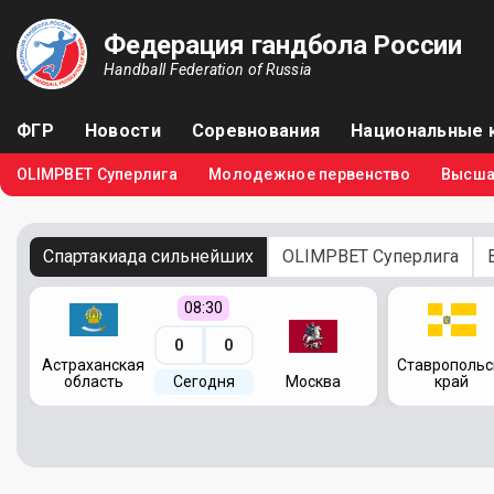
Федерация гандбола России
Handball Federation of Russia
ФГР
Новости
Соревнования
Национальные 
OLIMPBET Суперлига
Молодежное первенство
Высша
Спартакиада сильнейших
OLIMPBET Суперлига
08:30
0
0
я
Астраханская
Ставропольс
область
Сегодня
Москва
край