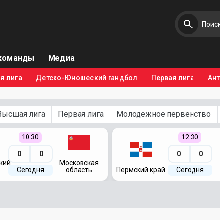
команды
Медиа
я лига
Детско-Юношеский гандбол
Первая лига
Ан
Высшая лига
Первая лига
Молодежное первенство
10:30
12:30
0
0
0
0
кий
Московская
Сегодня
область
Пермский край
Сегодня