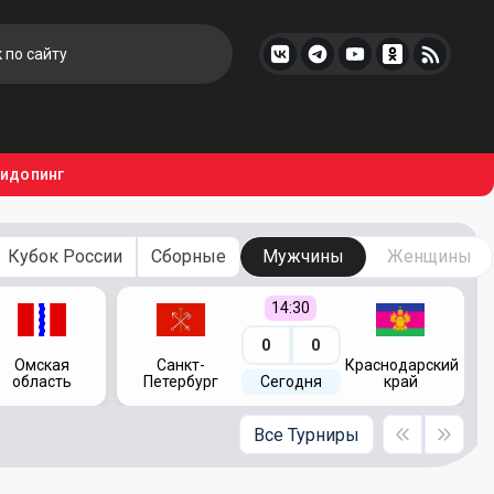
тидопинг
Кубок России
Сборные
Мужчины
Женщины
14:30
0
0
Омская
Санкт-
Краснодарский
область
Петербург
Сегодня
край
Все Турниры