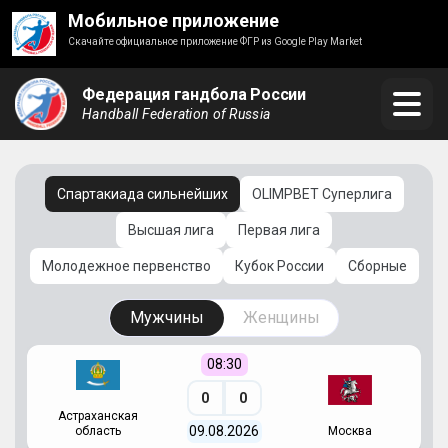
Мобильное приложение
Скачайте официальное приложение ФГР из Google Play Market
Федерация гандбола России
Handball Federation of Russia
Спартакиада сильнейших
OLIMPBET Суперлига
Высшая лига
Первая лига
Молодежное первенство
Кубок России
Сборные
Мужчины
Женщины
08:30
0
0
Астраханская
С
09.08.2026
область
Москва