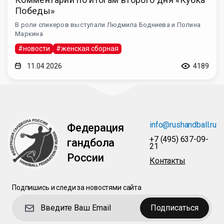
Победы»
В роли спикеров выступали Людмила Бодниева и Полина
Маркина
#новости
#женская сборная
11.04.2026
4189
info@rushandball.ru
Федерация
+7 (495) 637-09-
гандбола
21
России
Контакты
Подпишись и следи за новостями сайта
Подписаться