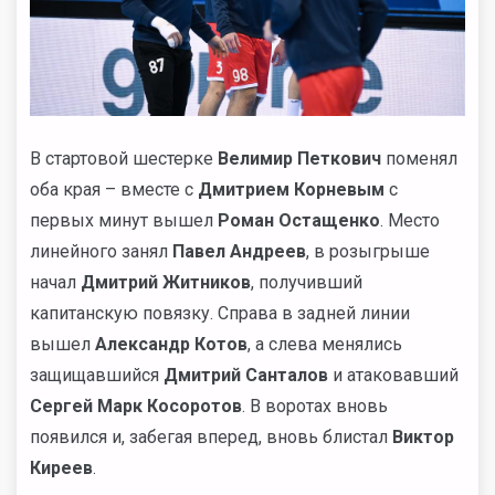
В стартовой шестерке
Велимир Петкович
поменял
оба края – вместе с
Дмитрием Корневым
с
первых минут вышел
Роман Остащенко
. Место
линейного занял
Павел Андреев
, в розыгрыше
начал
Дмитрий Житников
, получивший
капитанскую повязку. Справа в задней линии
вышел
Александр Котов
, а слева менялись
защищавшийся
Дмитрий Санталов
и атаковавший
Сергей Марк Косоротов
. В воротах вновь
появился и, забегая вперед, вновь блистал
Виктор
Киреев
.