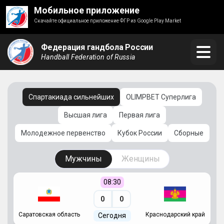
Мобильное приложение
Скачайте официальное приложение ФГР из Google Play Market
Федерация гандбола России
Handball Federation of Russia
Спартакиада сильнейших
OLIMPBET Суперлига
Высшая лига
Первая лига
Молодежное первенство
Кубок России
Сборные
Мужчины
Женщины
08:30
0
0
Саратовская область
Краснодарский край
Ч
Сегодня
ай