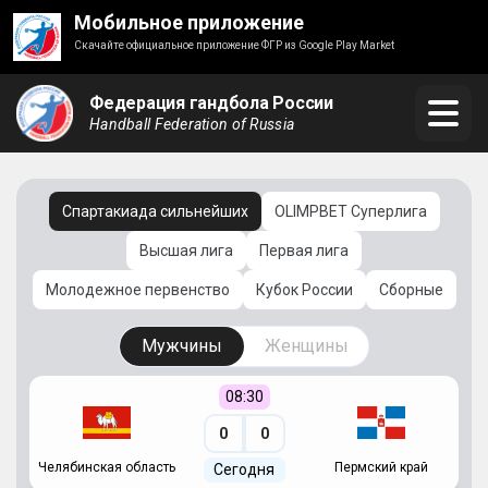
Мобильное приложение
Скачайте официальное приложение ФГР из Google Play Market
Федерация гандбола России
Handball Federation of Russia
Спартакиада сильнейших
OLIMPBET Суперлига
Высшая лига
Первая лига
Молодежное первенство
Кубок России
Сборные
Мужчины
Женщины
08:30
0
0
Челябинская область
Пермский край
С
Сегодня