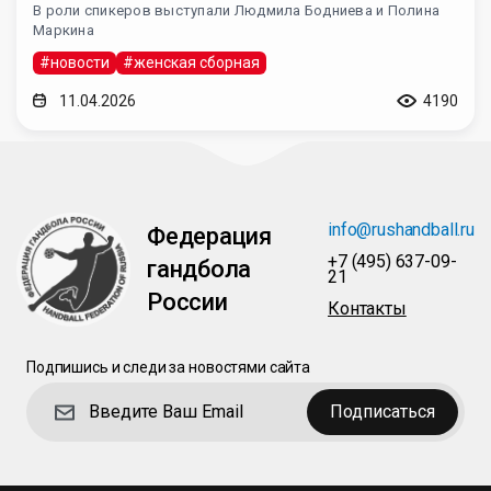
В роли спикеров выступали Людмила Бодниева и Полина
Маркина
#новости
#женская сборная
11.04.2026
4190
info@rushandball.ru
Федерация
+7 (495) 637-09-
гандбола
21
России
Контакты
Подпишись и следи за новостями сайта
Подписаться