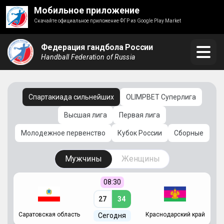
Мобильное приложение
Скачайте официальное приложение ФГР из Google Play Market
Федерация гандбола России
Handball Federation of Russia
Спартакиада сильнейших
OLIMPBET Суперлига
Высшая лига
Первая лига
Молодежное первенство
Кубок России
Сборные
Мужчины
Женщины
08:30
27
34
Саратовская область
Краснодарский край
Ч
Сегодня
ай