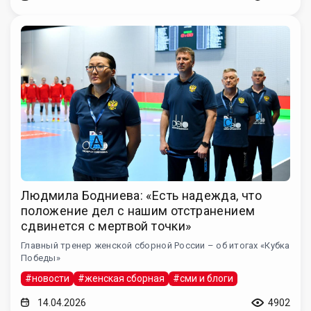
Людмила Бодниева: «Есть надежда, что
положение дел с нашим отстранением
сдвинется с мертвой точки»
Главный тренер женской сборной России – об итогах «Кубка
Победы»
#новости
#женская сборная
#сми и блоги
14.04.2026
4902