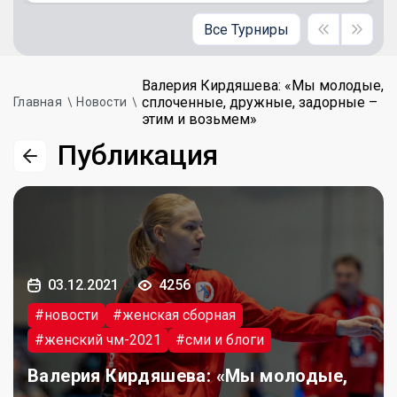
Все Турниры
Валерия Кирдяшева: «Мы молодые,
сплоченные, дружные, задорные –
Главная
Новости
этим и возьмем»
Публикация
03.12.2021
4256
#новости
#женская сборная
#женский чм-2021
#сми и блоги
Валерия Кирдяшева: «Мы молодые,