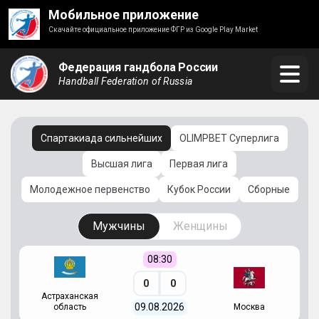
Мобильное приложение
Скачайте официальное приложение ФГР из Google Play Market
Федерация гандбола России
Handball Federation of Russia
Спартакиада сильнейших
OLIMPBET Суперлига
Высшая лига
Первая лига
Молодежное первенство
Кубок России
Сборные
Мужчины
Женщины
08:30
0
0
Астраханская
С
09.08.2026
область
Москва