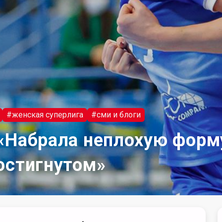
#женская суперлига
#сми и блоги
«Набрала неплохую форм
остигнутом»