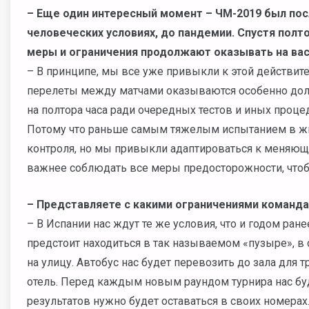
– Еще один интересный момент – ЧМ-2019 был по
человеческих условиях, до пандемии. Спустя пол
меры и ограничения продолжают оказывать на вас
– В принципе, мы все уже привыкли к этой действител
перелеты между матчами оказываются особенно долг
на полтора часа ради очередных тестов и иных процед
Потому что раньше самым тяжелым испытанием в жи
контроля, но мы привыкли адаптироваться к меняющ
важнее соблюдать все меры предосторожности, чтобы
– Представляете с какими ограничениями команда
– В Испании нас ждут те же условия, что и годом ран
предстоит находиться в так называемом «пузыре», в 
на улицу. Автобус нас будет перевозить до зала для т
отель. Перед каждым новым раундом турнира нас буде
результатов нужно будет оставаться в своих номерах.