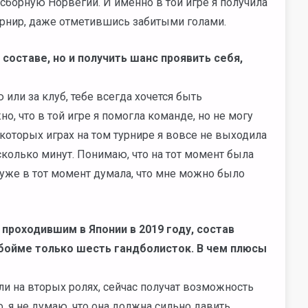
 сборную Норвегии. И именно в той игре я получила
урнир, даже отметившись забитыми голами.
 составе, но и получить шанс проявить себя,
 или за клуб, тебе всегда хочется быть
 что в той игре я помогла команде, но не могу
некоторых играх на том турнире я вовсе не выходила
сколько минут. Понимаю, что на тот момент была
 уже в тот момент думала, что мне можно было
роходившим в Японии в 2019 году, состав
обойме только шесть гандболисток. В чем плюсы
ыли на вторых ролях, сейчас получат возможность
, я не думаю, что она должна сильно давить,