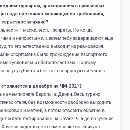
следним турниром, проходившим в привычных
тора года постоянно меняющиеся требования,
 серьезное влияние?
ьности – маски, тесты, запреты. Но когда
ими и непростыми, а затем тебя задерживают еще
ур, то это естественно выводит из равновесия.
зни спортсмена было прохождение паспортного
имся условиям и обстоятельствам. Поэтому
 не усугублять и без того непростую ситуацию.
 столкнется в декабре на ЧМ-2021?
ее на чемпионате Европы в Дании. Весь турнир
стенах отеля, без возможности свободно выходить
ренировок и матчей, а потом отвозить обратно в
т ждать тестирование на CoVid-19, а до получения
 Хочется надеется, что нам все же организуют