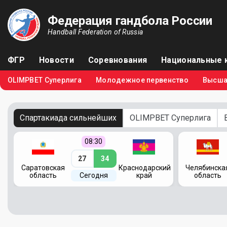
Федерация гандбола России
Handball Federation of Russia
ФГР
Новости
Соревнования
Национальные 
OLIMPBET Суперлига
Молодежное первенство
Высша
Спартакиада сильнейших
OLIMPBET Суперлига
08:30
27
34
кий
Саратовская
Краснодарский
Челябинска
область
Сегодня
край
область