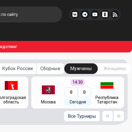
тидопинг
Кубок России
Сборные
Мужчины
Женщины
14:30
0
0
олгоградская
Республика
область
Москва
Сегодня
Татарстан
Все Турниры