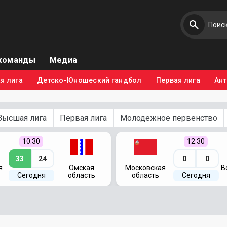
команды
Медиа
я лига
Детско-Юношеский гандбол
Первая лига
Ан
Высшая лига
Первая лига
Молодежное первенство
10:30
12:30
33
24
0
0
я
Омская
Московская
В
Сегодня
область
область
Сегодня