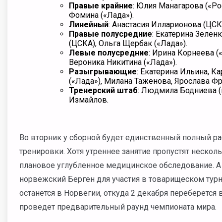
Правые крайние
: Юлия Манагарова («Ро
Фомина («Лада»).
Линейный
: Анастасия Илларионова (ЦСК
Правые полусредние
: Екатерина Зелен
(ЦСКА), Ольга Щербак («Лада»).
Левые полусредние
: Ирина Корнеева (
Вероника Никитина («Лада»).
Разыгрывающие
: Екатерина Ильина, К
(«Лада»), Милана Таженова, Ярослава Фр
Тренерский штаб
: Людмила Бодниева (
Измайлов.
Во вторник у сборной будет единственный полный ра
тренировки. Хотя утреннее занятие пропустят нескол
плановое углубленное медицинское обследование. А
норвежский Берген для участия в товарищеском турни
останется в Норвегии, откуда 2 декабря переберется
проведет предварительный раунд чемпионата мира.