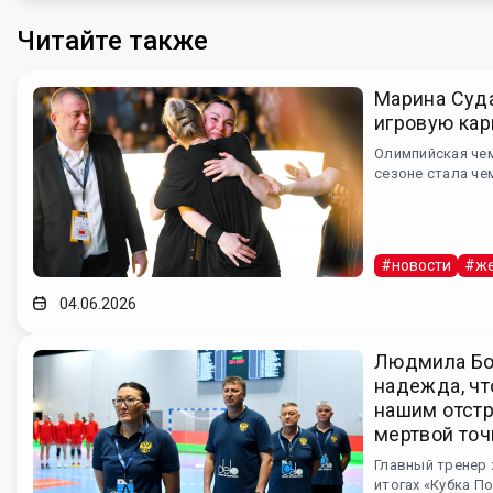
Читайте также
Марина Суд
игровую кар
Олимпийская че
сезоне стала че
#новости
#же
04.06.2026
Людмила Бо
надежда, чт
нашим отст
мертвой точ
Главный тренер 
итогах «Кубка П