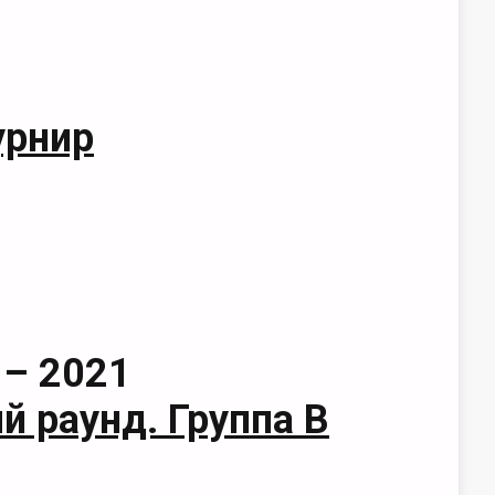
урнир
 – 2021
 раунд. Группа B