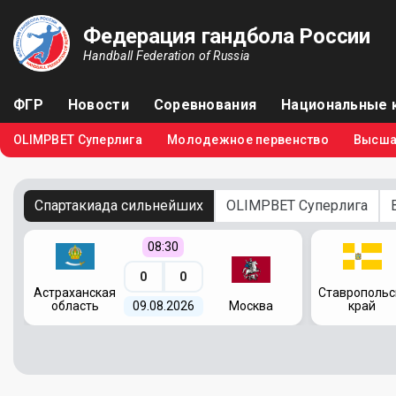
Федерация гандбола России
Handball Federation of Russia
ФГР
Новости
Соревнования
Национальные 
OLIMPBET Суперлига
Молодежное первенство
Высша
Спартакиада сильнейших
OLIMPBET Суперлига
08:30
0
0
я
Астраханская
Ставропольс
область
09.08.2026
Москва
край