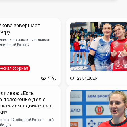
акова завершает
ьеру
мпионка в заключительном
мпионкой России
нская сборная
4197
28.04.2026
дниева: «Есть
о положение дел с
ранением сдвинется с
ки»
женской сборной России – об
обеды»