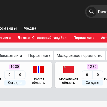
команды
Медиа
я лига
Детско-Юношеский гандбол
Первая лига
Ан
Высшая лига
Первая лига
Молодежное первенство
10:30
12:30
0
0
0
0
я
Омская
Московская
В
Сегодня
область
область
Сегодня