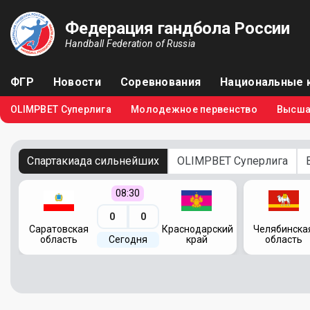
Федерация гандбола России
Handball Federation of Russia
ФГР
Новости
Соревнования
Национальные 
OLIMPBET Суперлига
Молодежное первенство
Высша
Спартакиада сильнейших
OLIMPBET Суперлига
08:30
0
0
кий
Саратовская
Краснодарский
Челябинска
область
Сегодня
край
область