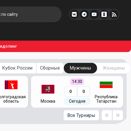
тидопинг
Кубок России
Сборные
Мужчины
Женщины
14:30
0
0
олгоградская
Республика
область
Москва
Сегодня
Татарстан
Все Турниры