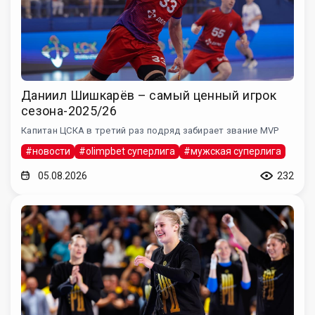
Даниил Шишкарёв – самый ценный игрок
сезона-2025/26
Капитан ЦСКА в третий раз подряд забирает звание MVP
#новости
#olimpbet суперлига
#мужская суперлига
05.08.2026
232