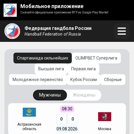
Мобильное приложение
Скачайте официальное приложение ФГР из Google Play Market
Федерация гандбола России
Handball Federation of Russia
Спартакиада сильнейших
OLIMPBET Суперлига
Высшая лига
Первая лига
Молодежное первенство
Кубок России
Сборные
Мужчины
Женщины
08:30
0
0
Астраханская
С
09.08.2026
область
Москва