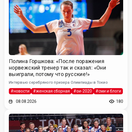
Полина Горшкова: «После поражения
норвежский тренер так и сказал: «Они
выиграли, потому что русские!»
Интервью серебряного призера Олимпиады в Токио
#новости
#женская сборная
#ои-2020
#сми и блоги
08.08.2026
180