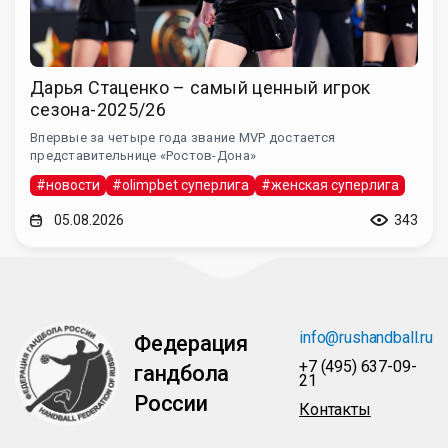
Дарья Стаценко – самый ценный игрок
сезона-2025/26
Впервые за четыре года звание MVP достается
представительнице «Ростов-Дона»
#новости
#olimpbet суперлига
#женская суперлига
05.08.2026
343
info@rushandball.ru
Федерация
+7 (495) 637-09-
гандбола
21
России
Контакты