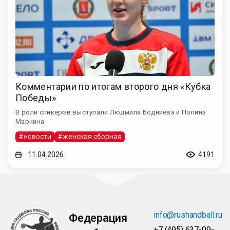
Комментарии по итогам второго дня «Кубка
Победы»
В роли спикеров выступали Людмила Бодниева и Полина
Маркина
#новости
#женская сборная
11.04.2026
4191
info@rushandball.ru
Федерация
+7 (495) 637-09-