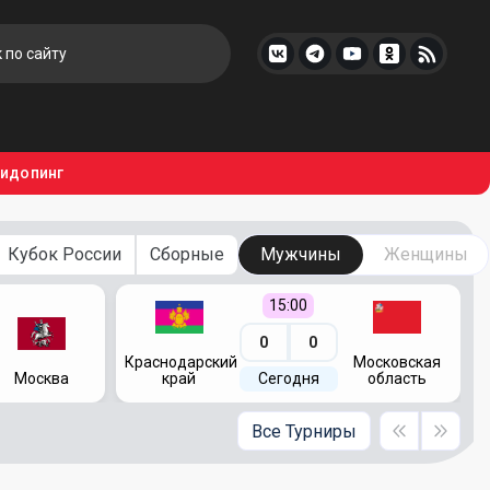
тидопинг
Кубок России
Сборные
Мужчины
Женщины
15:00
0
0
Краснодарский
Московская
Москва
край
Сегодня
область
Все Турниры