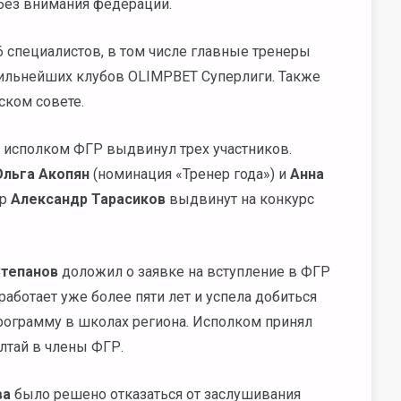
 без внимания федерации.
 специалистов, в том числе главные тренеры
сильнейших клубов OLIMPBET Суперлиги. Также
ском совете.
 исполком ФГР выдвинул трех участников.
Ольга Акопян
(номинация «Тренер года») и
Анна
ер
Александр Тарасиков
выдвинут на конкурс
Степанов
доложил о заявке на вступление в ФГР
аботает уже более пяти лет и успела добиться
рограмму в школах региона. Исполком принял
лтай в члены ФГР.
ва
было решено отказаться от заслушивания