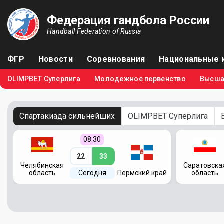
Федерация гандбола России
Handball Federation of Russia
ФГР
Новости
Соревнования
Национальные 
OLIMPBET Суперлига
Молодежное первенство
Высша
Спартакиада сильнейших
OLIMPBET Суперлига
08:30
22
33
Челябинская
Саратовска
область
Сегодня
Пермский край
область