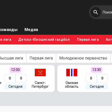
команды
Медиа
я лига
Детско-Юношеский гандбол
Первая лига
Ан
Высшая лига
Первая лига
Молодежное первенство
12:00
13:30
0
0
0
0
я
Санкт-
Омская
Сегодня
Петербург
область
Сегодня