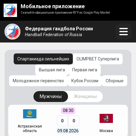
Мобильное приложение
Скачайте официальное приложение ФГР из Google Play Market
Федерация гандбола России
Handball Federation of Russia
Спартакиада сильнейших
OLIMPBET Суперлига
Высшая лига
Первая лига
Молодежное первенство
Кубок России
Сборные
Мужчины
Женщины
08:30
0
0
Астраханская
С
09.08.2026
область
Москва