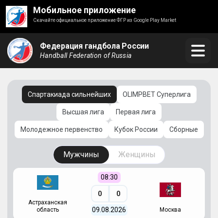
Мобильное приложение
Скачайте официальное приложение ФГР из Google Play Market
Федерация гандбола России
Handball Federation of Russia
Спартакиада сильнейших
OLIMPBET Суперлига
Высшая лига
Первая лига
Молодежное первенство
Кубок России
Сборные
Мужчины
Женщины
08:30
0
0
Астраханская
С
09.08.2026
область
Москва