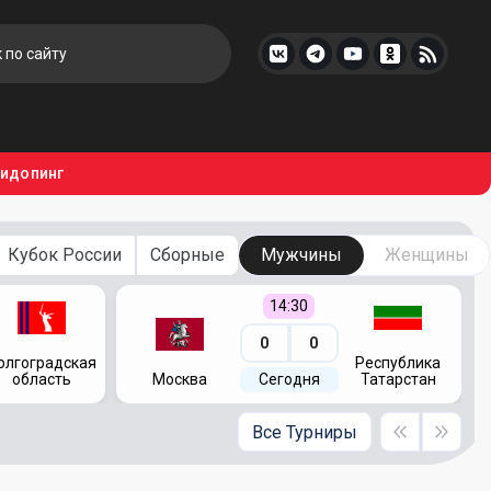
тидопинг
Кубок России
Сборные
Мужчины
Женщины
14:30
0
0
олгоградская
Республика
область
Москва
Сегодня
Татарстан
Все Турниры