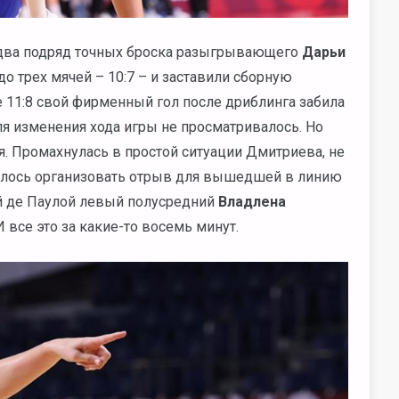
два подряд точных броска разыгрывающего
Дарьи
 трех мячей – 10:7 – и заставили сборную
те 11:8 свой фирменный гол после дриблинга забила
ля изменения хода игры не просматривалось. Но
. Промахнулась в простой ситуации Дмитриева, не
далось организовать отрыв для вышедшей в линию
ой де Паулой левый полусредний
Владлена
И все это за какие-то восемь минут.