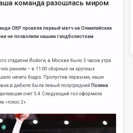
 наша команда разошлась миром
манда ОКР провела первый матч на Олимпийских
бки не позволили нашим гандболисткам
о стадиона Йойоги, в Москве было 5 часов утра.
чно ранним – в 11:00 сборные на крупных
мешало начать бодро. Пропустив первыми, наши
тивна в дебюте была левый полусредний
Полина
 сделавшая счет 5:4. Следующий гол оформила
ив «плюс 2».