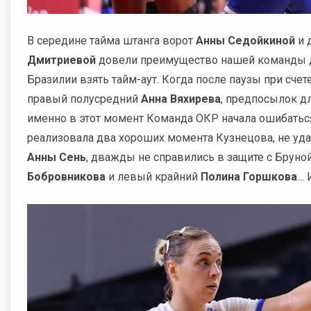
В середине тайма штанга ворот
Анны Седойкиной
и 
Дмитриевой
довели преимущество нашей команды до
Бразилии взять тайм-аут. Когда после паузы при сче
правый полусредний
Анна Вяхирева
, предпосылок д
именно в этот момент Команда ОКР начала ошибаться
реализовала два хороших момента Кузнецова, не у
Анны Сень
, дважды не справились в защите с Брун
Бобровникова
и левый крайний
Полина Горшкова
… 