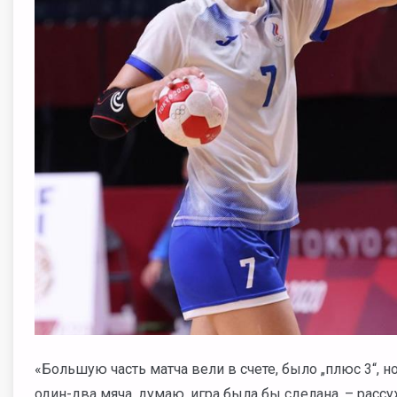
«Большую часть матча вели в счете, было „плюс 3“, н
один-два мяча, думаю, игра была бы сделана, – рас