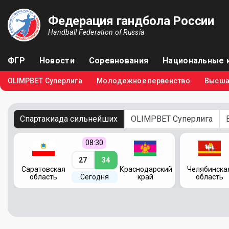
Федерация гандбола России
Handball Federation of Russia
ФГР
Новости
Соревнования
Национальные 
OLIMPBET Суперлига
Молодежное первенство
Высша
Спартакиада сильнейших
OLIMPBET Суперлига
08:30
27
34
кий
Саратовская
Краснодарский
Челябинска
область
Сегодня
край
область