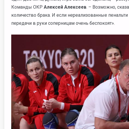
Команды ОКР
Алексей Алексеев
. – Возможно, сказ
количество брака. И если нереализованные пенальти 
передачи в руки соперницам очень беспокоят».